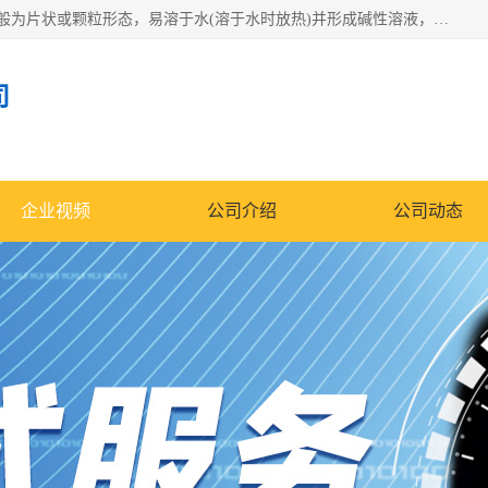
氢氧化钠化学式为NaOH，为一种具有很强腐蚀性的强碱，一般为片状或颗粒形态，易溶于水(溶于水时放热)并形成碱性溶液，另有潮解性，易吸取空气中的水蒸气(潮解)和(变质)。NaOH是化学实验室其中一种必备的化学品，亦为常见的化工品之一。纯品是无色透明的晶体。密度2.130g/cm3。熔点318.4℃。沸点1390℃。工业品含有少量的氯化和碳酸，是白色不透明的晶体。
司
企业视频
公司介绍
公司动态