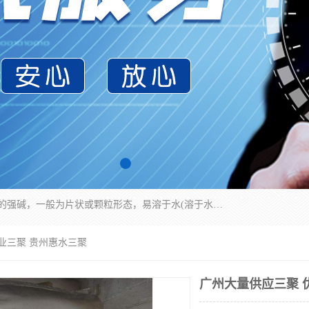
氢氧化钠化学式为NaOH，为一种具有很强腐蚀性的强碱，一般为片状或颗粒形态，易溶于水(溶于水时放热)并形成碱性溶液，另有潮解性，易吸取空气中的水蒸气(潮解)和(变质)。NaOH是化学实验室其中一种必备的化学品，亦为常见的化工品之一。纯品是无色透明的晶体。密度2.130g/cm3。熔点318.4℃。沸点1390℃。工业品含有少量的氯化和碳酸，是白色不透明的晶体。
业三聚 贵州惠水三聚
广州大量供应三聚 