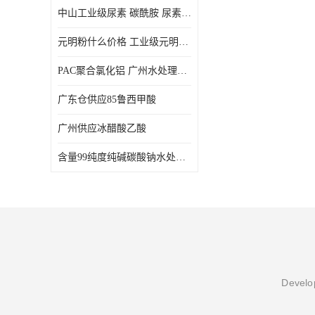
中山工业级尿素 碳酰胺 尿素是一种高浓度氮肥
元明粉什么价格 工业级元明粉 无水硫酸钠 硫酸钠 合成洗涤剂的填充料
PAC聚合氯化铝 广州水处理药剂聚合氯化铝PAC 工业污水废水城镇生活污水的净化处理
广东仓供应85鲁西甲酸
广州供应冰醋酸乙酸
含量99纯度纯碱碳酸钠水处理剂
Develop