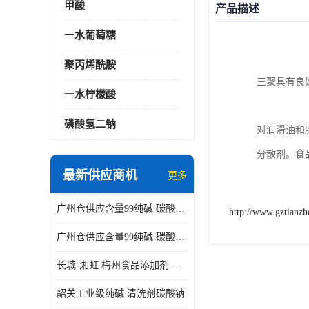
甲酸
产品描述
一水葡萄糖
聚丙烯酰胺
三聚具有良
一水柠檬酸
磷酸氢二钠
对润滑油和
分散剂。食
最新供应商机
更多
广州仓供应含量99纯碱 碳酸钠 工业级99含量水处理 酸类中和
http://www.gztianz
广州仓供应含量99纯碱 碳酸钠 工业级99含量水处理 生活洗涤
长城-湘虹 梅州食品添加剂焦亚硫酸钠 作防腐剂
韶关工业级纯碱 清洗剂碳酸钠