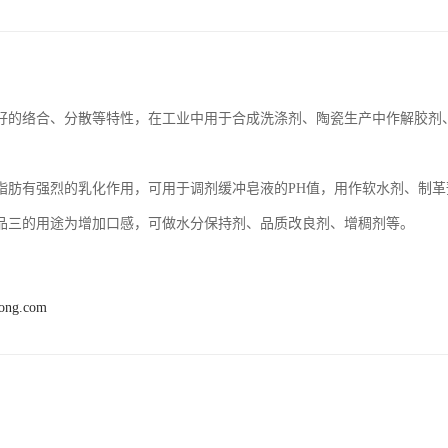
好的络合、分散等特性，在工业中用于合成洗涤剂、陶瓷生产中作解胶剂、
脂肪有强烈的乳化作用，可用于调剂缓冲皂液的PH值，用作软水剂、制
品三的用途为增加口感，可做水分保持剂、品质改良剂、增稠剂等。
hong.com