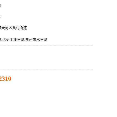
起
克
市天河区黄村街道
,优势工业三聚,贵州惠水三聚
2310