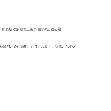
肥皂增效剂和防止条皂油脂洗出和起霜。

革预鞣剂、染色助剂、油漆、高岭土、氧化、钙中做