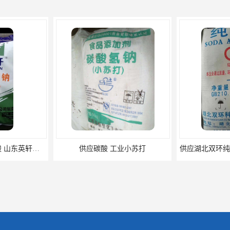
供应广州 深圳 柠檬酸 山东英轩柠檬酸 二水柠檬酸
供应碳酸 工业小苏打
供应湖北双环纯