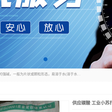
氢氧化钠化学式为NaOH，为一种具有很强腐蚀性的强碱，一般为片状或颗粒形态，易溶于水(溶于水时放热)并形成碱性溶液，另有潮解性，易吸取空气中的水蒸气(潮解)和(变质)。NaOH是化学实验室其中一种必备的化学品，亦为常见的化工品之一。纯品是无色透明的晶体。密度2.130g/cm3。熔点318.4℃。沸点1390℃。工业品含有少量的氯化和碳酸，是白色不透明的晶体。
供应碳酸 工业小苏