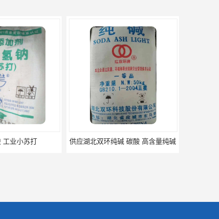
打
供应湖北双环纯碱 碳酸 高含量纯碱