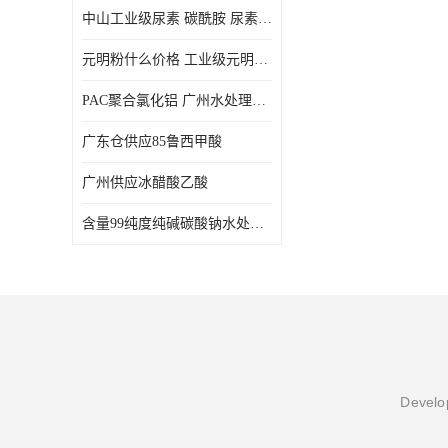
中山工业级尿素 碳酰胺 尿素是一种高浓度氮肥
元明粉什么价格 工业级元明粉 无水硫酸钠 硫酸钠 合成洗涤剂的填充料
PAC聚合氯化铝 广州水处理药剂聚合氯化铝PAC 工业污水废水城镇生活污水的净化处理
广东仓供应85鲁西甲酸
广州供应冰醋酸乙酸
含量99纯度纯碱碳酸钠水处理剂
Develop