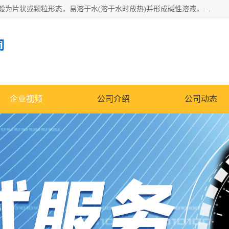
氢氧化钠化学式为NaOH，为一种具有很强腐蚀性的强碱，一般为片状或颗粒形态，易溶于水(溶于水时放热)并形成碱性溶液，另有潮解性，易吸取空气中的水蒸气(潮解)和(变质)。NaOH是化学实验室其中一种必备的化学品，亦为常见的化工品之一。纯品是无色透明的晶体。密度2.130g/cm3。熔点318.4℃。沸点1390℃。工业品含有少量的氯化和碳酸，是白色不透明的晶体。
司
企业视频
公司介绍
公司动态