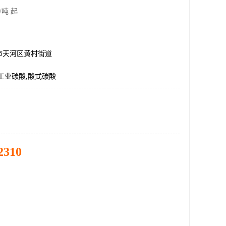
/吨 起
市天河区黄村街道
工业碳酸,酸式碳酸
2310