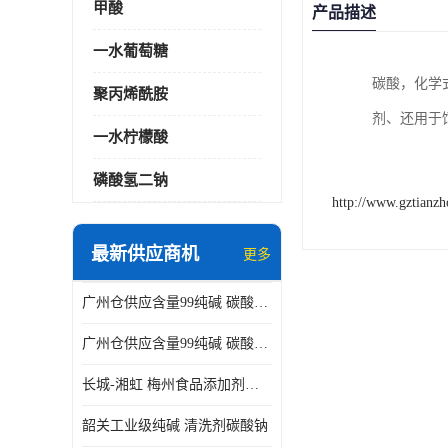
甲酸
产品描述
一水葡萄糖
碳酸，化学
聚丙烯酰胺
剂、还用于
一水柠檬酸
磷酸氢二钠
http://www.gztianz
最新供应商机
更多
广州仓供应含量99纯碱 碳酸钠 工业级99含量水处理 酸类中和
广州仓供应含量99纯碱 碳酸钠 工业级99含量水处理 生活洗涤
长城-湘虹 梅州食品添加剂焦亚硫酸钠 作防腐剂
韶关工业级纯碱 清洗剂碳酸钠