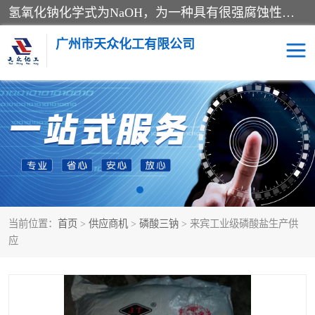
氢氧化钠化学式为NaOH，为一种具有很强腐蚀性的强碱，一般为片状或颗粒形态，易溶于水(溶于水时放热)并形成碱性溶液，另有潮解性，易吸取空气中的水蒸气(潮解)和(变质)。NaOH是化学实验室其中一种必备的化学品，亦为常见的化工品之一。纯品是无色透明的晶体。密度2.130g/cm3。熔点318.4℃。沸点1390℃。工业品含有少量的氯化和碳酸，是白色不透明的晶体。
广州市天众化工有限公司
亚硝酸钠
氢氧化钠
纯碱
硫代硫酸钠
草酸
醋酸钠
当前位置：
首页
>
供应商机
>
磷酸三钠
> 来宾工业级磷酸盐生产供
聚合氯化铝
焦磷酸二氢二钠
应
焦亚硫酸钠
磷酸三钠
甲酸
一水葡萄糖