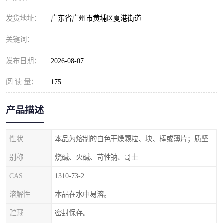
元明粉
发货地址：
广东省广州市黄埔区夏港街道
关键词：
发布日期：
2026-08-07
阅 读 量：
175
产品描述
性状
本品为熔制的白色干燥颗粒、块、棒或薄片；质坚脆。
别称
烧碱、火碱、苛性钠、哥士
CAS
1310-73-2
溶解性
本品在水中易溶。
贮藏
密封保存。