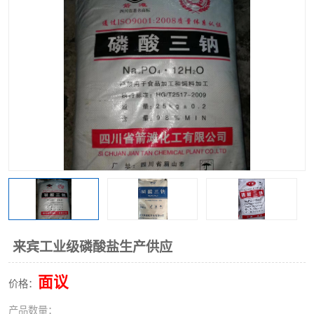
聚丙烯酰胺
一水柠檬酸
磷酸氢二钠
葡萄糖酸钠
氯酸钠
磷酸二氢钾
磷酸氢二钾
三聚磷酸钠
保险粉
工业白糖
过硫酸钠
过硫酸铵
尿素
碳酸氢钠
来宾工业级磷酸盐生产供应
聚合硫酸铁
磷酸二氢钠
面议
价格：
大苏打
硼酸
产品数量：