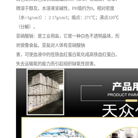
微溶于醇及，水溶液呈碱性，PH值约为9。相对密度
（水=1g/cm3）：2.17g/cm3；熔点：271℃；沸点320℃
（分解）。
亚硝酸钠：是工业用盐，它是一种白色不透明晶体，形
状很像食盐。亚盐对人体有亚硝酸钠
害，可使血液中的低铁血红蛋白氧化成高铁血红蛋白，
失去运输氧的能力而引起组织缺氧性损害。