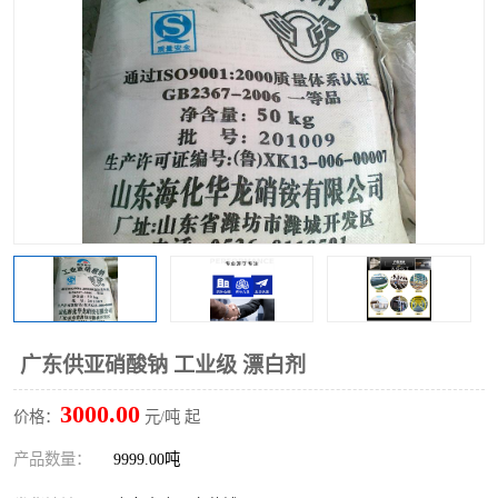
聚丙烯酰胺
一水柠檬酸
磷酸氢二钠
葡萄糖酸钠
氯酸钠
磷酸二氢钾
磷酸氢二钾
三聚磷酸钠
保险粉
工业白糖
过硫酸钠
过硫酸铵
尿素
碳酸氢钠
广东供亚硝酸钠 工业级 漂白剂
聚合硫酸铁
磷酸二氢钠
3000.00
价格：
元/吨 起
大苏打
硼酸
产品数量：
9999.00吨