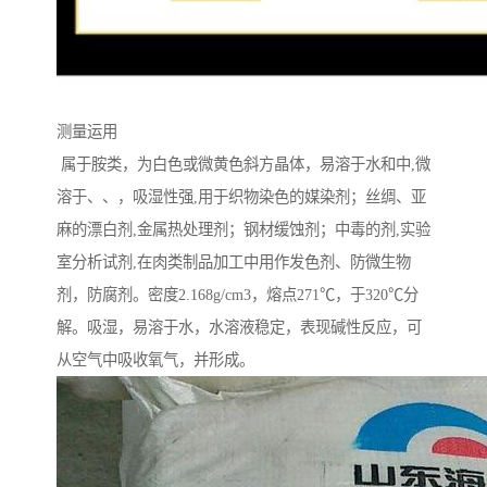
测量运用
属于胺类，为白色或微黄色斜方晶体，易溶于水和中,微
溶于、、，吸湿性强,用于织物染色的媒染剂；丝绸、亚
麻的漂白剂,金属热处理剂；钢材缓蚀剂；中毒的剂,实验
室分析试剂,在肉类制品加工中用作发色剂、防微生物
剂，防腐剂。密度2.168g/cm3，熔点271℃，于320℃分
解。吸湿，易溶于水，水溶液稳定，表现碱性反应，可
从空气中吸收氧气，并形成。