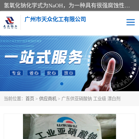
氢氧化钠化学式为NaOH，为一种具有很强腐蚀性的强碱，一般为片状或颗粒形态，易溶于水(溶于水时放热)并形成碱性溶液，另有潮解性，易吸取空气中的水蒸气(潮解)和(变质)。NaOH是化学实验室其中一种必备的化学品，亦为常见的化工品之一。纯品是无色透明的晶体。密度2.130g/cm3。熔点318.4℃。沸点1390℃。工业品含有少量的氯化和碳酸，是白色不透明的晶体。
广州市天众化工有限公司
亚硝酸钠
氢氧化钠
纯碱
硫代硫酸钠
草酸
醋酸钠
当前位置：
首页
>
供应商机
> 广东供亚硝酸钠 工业级 漂白剂
聚合氯化铝
焦磷酸二氢二钠
焦亚硫酸钠
磷酸三钠
甲酸
一水葡萄糖