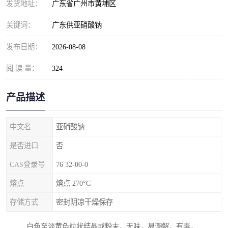
发货地址：
广东省广州市黄埔区
元明粉
关键词：
广东供亚硝酸钠
发布日期：
2026-08-08
阅 读 量：
324
产品描述
中文名
亚硝酸钠
是否进口
否
CAS登录号
76 32-00-0
熔点
熔点 270°C
存储方式
密封阴凉干燥保存
白色至淡黄色粒状结晶或粉末，无味，易潮解，有毒，