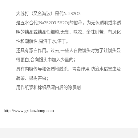
大苏打（又名海波）是代Na2S2O3
是五水合代(Na2S2O3.5H2O)的俗称，为无色透明或半透
明的结晶或结晶性细粒,无臭、味凉、余味则苦。有风化
性和潮解性,易溶于水,溶于。
还具有漂白作用。过去,一些人在做馒头时为了让馒头显
得更白,会向馒头中加入少量的；
具有内吸传导和强烈地触杀、胃毒作用,防治水稻害虫及
蔬菜、果树害虫；
用作纸浆和棉织品漂白后的除氯剂
http://www.gztianzhong.com