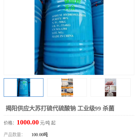
聚丙烯酰胺
一水柠檬酸
磷酸氢二钠
葡萄糖酸钠
氯酸钠
磷酸二氢钾
磷酸氢二钾
三聚磷酸钠
保险粉
工业白糖
过硫酸钠
过硫酸铵
尿素
碳酸氢钠
揭阳供应大苏打硫代硫酸钠 工业级99 杀菌
聚合硫酸铁
磷酸二氢钠
1000.00
价格：
元/吨 起
大苏打
硼酸
产品数量：
100.00吨