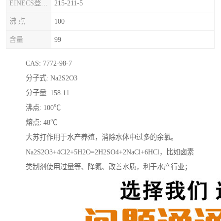
EINECS登录号
215-211-5
沸 点
100
含量
99
CAS: 7772-98-7
分子式: Na2S2O3
分子量: 158.11
沸点: 100℃
熔点: 48℃
大苏打作用于水产养殖，消除水体中过多的余氯。
Na2S2O3+4Cl2+5H2O=2H2SO4+2NaCl+6HCl，比如卤素
类制剂使用过量等、降氮、改善水质，利于水产行业；