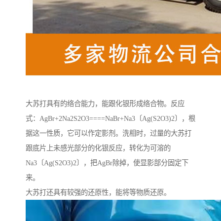
大苏打具有的络合能力，能跟化银形成络合物。反应
式：AgBr+2Na2S2O3====NaBr+Na3〔Ag(S2O3)2〕，根
据这一性质，它可以作定影剂。洗相时，过量的大苏打
跟底片上未感光部分的化银反应，转化为可溶的
Na3〔Ag(S2O3)2〕，把AgBr除掉，使显影部分固定下
来。
大苏打还具有较强的还原性，能将等物质还原。