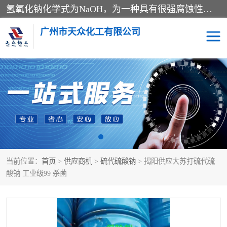
氢氧化钠化学式为NaOH，为一种具有很强腐蚀性的强碱，一般为片状或颗粒形态，易溶于水(溶于水时放热)并形成碱性溶液，另有潮解性，易吸取空气中的水蒸气(潮解)和(变质)。NaOH是化学实验室其中一种必备的化学品，亦为常见的化工品之一。纯品是无色透明的晶体。密度2.130g/cm3。熔点318.4℃。沸点1390℃。工业品含有少量的氯化和碳酸，是白色不透明的晶体。
广州市天众化工有限公司
亚硝酸钠
氢氧化钠
纯碱
硫代硫酸钠
草酸
醋酸钠
当前位置：
首页
>
供应商机
>
硫代硫酸钠
> 揭阳供应大苏打硫代硫
聚合氯化铝
焦磷酸二氢二钠
酸钠 工业级99 杀菌
焦亚硫酸钠
磷酸三钠
甲酸
一水葡萄糖