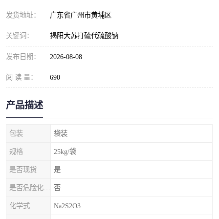
元明粉
发货地址：
广东省广州市黄埔区
关键词：
揭阳大苏打硫代硫酸钠
发布日期：
2026-08-08
阅 读 量：
690
产品描述
包装
袋装
规格
25kg/袋
是否现货
是
是否危险化学品
否
化学式
Na2S2O3