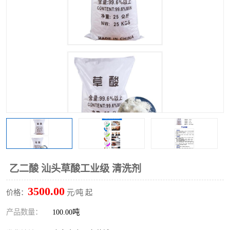
聚丙烯酰胺
一水柠檬酸
磷酸氢二钠
葡萄糖酸钠
氯酸钠
磷酸二氢钾
磷酸氢二钾
三聚磷酸钠
保险粉
工业白糖
过硫酸钠
过硫酸铵
尿素
碳酸氢钠
乙二酸 汕头草酸工业级 清洗剂
聚合硫酸铁
磷酸二氢钠
3500.00
价格：
元/吨 起
大苏打
硼酸
产品数量：
100.00吨