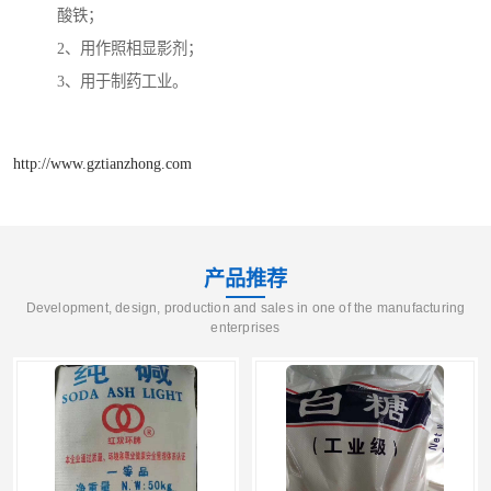
酸铁；
2、用作照相显影剂；
3、用于制药工业。
http://www.gztianzhong.com
产品推荐
Development, design, production and sales in one of the manufacturing
enterprises