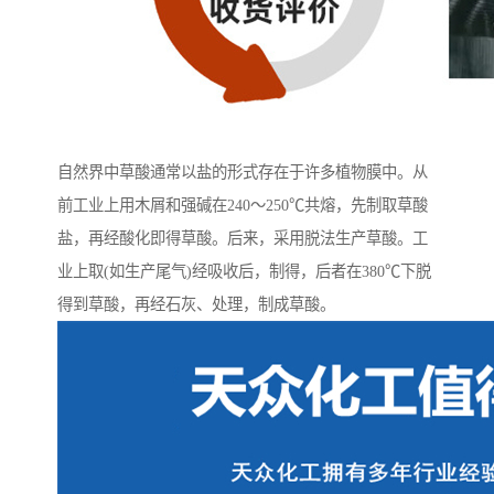
自然界中草酸通常以盐的形式存在于许多植物膜中。从
前工业上用木屑和强碱在240～250℃共熔，先制取草酸
盐，再经酸化即得草酸。后来，采用脱法生产草酸。工
业上取(如生产尾气)经吸收后，制得，后者在380℃下脱
得到草酸，再经石灰、处理，制成草酸。