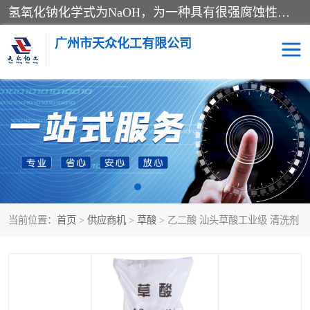
氢氧化钠化学式为NaOH，为一种具有很强腐蚀性的强碱，一般为片状或颗粒形态，易溶于水(溶于水时放热)并形成碱性溶液，另有潮解性，易吸取空气中的水蒸气(潮解)和(变质)。NaOH是化学实验室其中一种必备的化学品，亦为常见的化工品之一。纯品是无色透明的晶体。密度2.130g/cm3。熔点318.4℃。沸点1390℃。工业品含有少量的氯化和碳酸，是白色不透明的晶体。
广州市天众化工有限公司
亚硝酸钠
氢氧化钠
纯碱
硫代硫酸钠
草酸
醋酸钠
当前位置：
首页
>
供应商机
>
草酸
> 乙二酸 汕头草酸工业级 清洗剂
聚合氯化铝
焦磷酸二氢二钠
焦亚硫酸钠
磷酸三钠
甲酸
一水葡萄糖