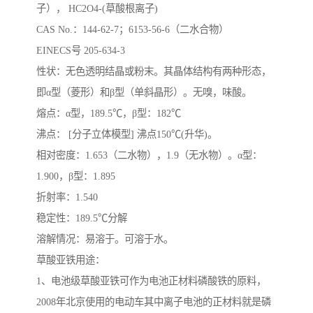
子）， HC2O4-(草酸根离子)
CAS No.：144-62-7；6153-56-6（二水合物）
EINECS号 205-634-3
性状：无色透明结晶或粉末。其晶体结构有两种形态，
即α型（菱形）和β型（单斜晶形）。无嗅，味酸。
熔点：α型，189.5℃，β型：182℃
沸点： [分子立体模型] 沸点150℃(升华)。
相对密度：1.653（二水物），1.9（无水物）。α型：
1.900，β型：1.895
折射率：1.540
稳定性：189.5℃分解
溶解情况：易溶于。可溶于水。
草酸亚铁用途：
1、电池级草酸亚铁可作为电池正材料磷酸铁的原料，
2008年北京使用的电动车其中离子电池的正材料就是磷