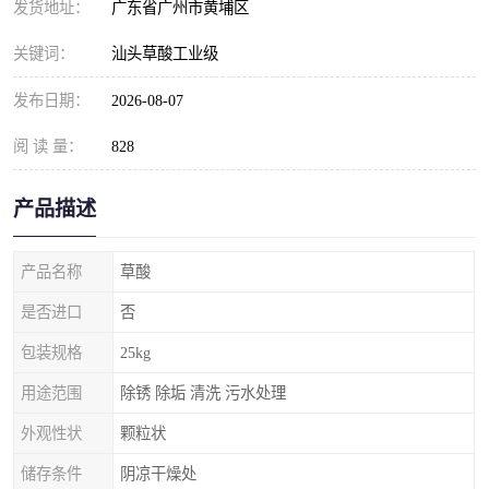
发货地址：
广东省广州市黄埔区
元明粉
关键词：
汕头草酸工业级
发布日期：
2026-08-07
阅 读 量：
828
产品描述
产品名称
草酸
是否进口
否
包装规格
25kg
用途范围
除锈 除垢 清洗 污水处理
外观性状
颗粒状
储存条件
阴凉干燥处