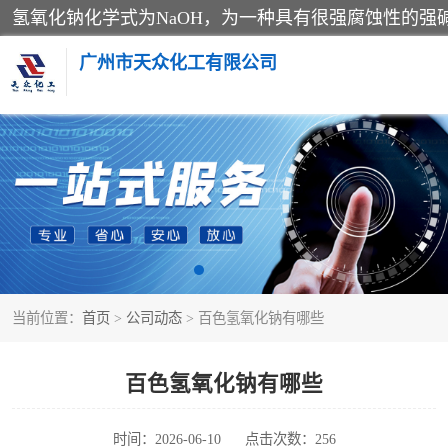
广州市天众化工有限公司
亚硝酸钠
纯碱
草酸
当前位置：
首页
>
公司动态
> 百色氢氧化钠有哪些
聚合氯化铝
焦亚硫酸钠
百色氢氧化钠有哪些
甲酸
时间：2026-06-10
点击次数：256