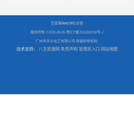
您是第
604139
位访客
版权所有 ©2026-08-06
粤ICP备2024209330号-2
广州市天众化工有限公司
保留所有权利.
技术支持：
八方资源网
免责声明
管理员入口
网站地图
优势供应广州 佛山 揭阳 消泡剂
广州优势供应 工业五水偏 偏