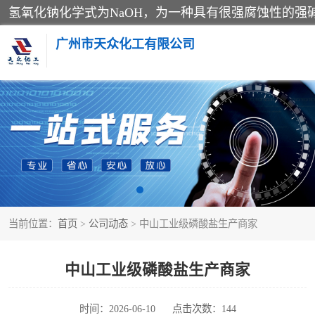
广州市天众化工有限公司
亚硝酸钠
纯碱
草酸
当前位置：
首页
>
公司动态
> 中山工业级磷酸盐生产商家
聚合氯化铝
焦亚硫酸钠
中山工业级磷酸盐生产商家
甲酸
时间：2026-06-10
点击次数：144