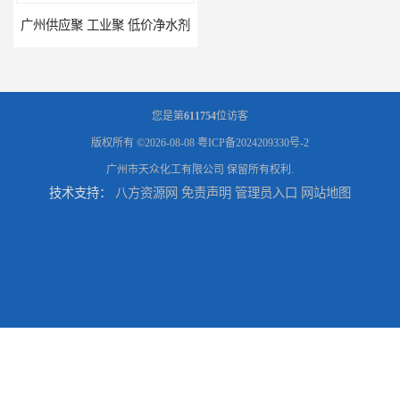
供应聚 工业聚 低价净水剂
供应广州 深圳 柠檬酸 山东英轩柠檬酸 二水柠檬酸
您是第
611754
位访客
版权所有 ©2026-08-08
粤ICP备2024209330号-2
广州市天众化工有限公司
保留所有权利.
技术支持：
八方资源网
免责声明
管理员入口
网站地图
供应碳酸 工业小苏打
供应湖北双环纯碱 碳酸 高含量纯碱