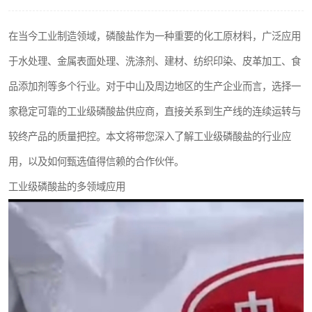
聚丙烯酰胺
在当今工业制造领域，磷酸盐作为一种重要的化工原材料，广泛应用
磷酸氢二钠
于水处理、金属表面处理、洗涤剂、建材、纺织印染、皮革加工、食
氯酸钠
品添加剂等多个行业。对于中山及周边地区的生产企业而言，选择一
家稳定可靠的工业级磷酸盐供应商，直接关系到生产线的连续运转与
磷酸氢二钾
较终产品的质量把控。本文将带您深入了解工业级磷酸盐的行业应
保险粉
用，以及如何甄选值得信赖的合作伙伴。
过硫酸钠
工业级磷酸盐的多领域应用
尿素
聚合硫酸铁
大苏打