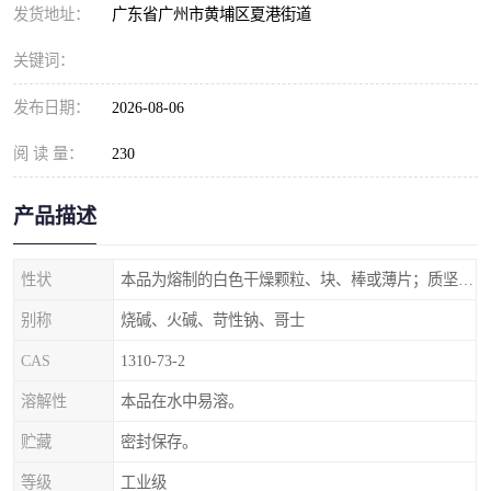
元明粉
发货地址：
广东省广州市黄埔区夏港街道
关键词：
发布日期：
2026-08-06
阅 读 量：
230
产品描述
性状
本品为熔制的白色干燥颗粒、块、棒或薄片；质坚脆。
别称
烧碱、火碱、苛性钠、哥士
CAS
1310-73-2
溶解性
本品在水中易溶。
贮藏
密封保存。
等级
工业级