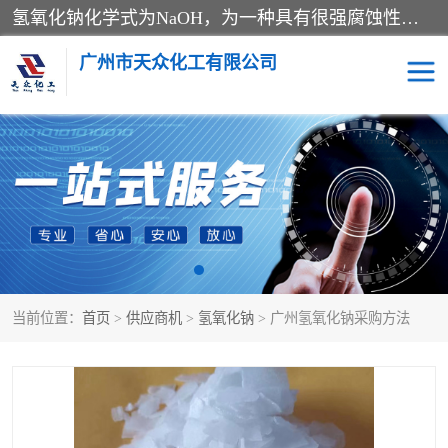
氢氧化钠化学式为NaOH，为一种具有很强腐蚀性的强碱，一般为片状或颗粒形态，易溶于水(溶于水时放热)并形成碱性溶液，另有潮解性，易吸取空气中的水蒸气(潮解)和(变质)。NaOH是化学实验室其中一种必备的化学品，亦为常见的化工品之一。纯品是无色透明的晶体。密度2.130g/cm3。熔点318.4℃。沸点1390℃。工业品含有少量的氯化和碳酸，是白色不透明的晶体。
广州市天众化工有限公司
亚硝酸钠
氢氧化钠
纯碱
硫代硫酸钠
草酸
醋酸钠
当前位置：
首页
>
供应商机
>
氢氧化钠
> 广州氢氧化钠采购方法
聚合氯化铝
焦磷酸二氢二钠
焦亚硫酸钠
磷酸三钠
甲酸
一水葡萄糖