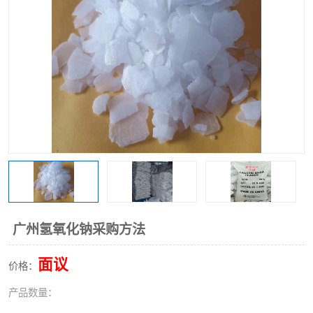
聚丙烯酰胺
一水柠檬酸
磷酸氢二钠
葡萄糖酸钠
氯酸钠
磷酸二氢钾
磷酸氢二钾
三聚磷酸钠
保险粉
工业白糖
过硫酸钠
过硫酸铵
尿素
碳酸氢钠
广州氢氧化钠采购方法
聚合硫酸铁
磷酸二氢钠
面议
价格：
大苏打
硼酸
产品数量：