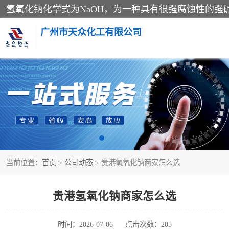
广州市天众化工有限公司
亚硝酸钠
纯碱
草酸
当前位置：
首页
>
公司动态
> 贵港氢氧化钠商家怎么选
聚合氯化铝
焦亚硫酸钠
贵港氢氧化钠商家怎么选
甲酸
时间：2026-07-06
点击次数：205