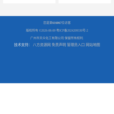
您是第
616067
位访客
版权所有 ©2026-08-09
粤ICP备2024209330号-2
广州市天众化工有限公司
保留所有权利.
技术支持：
八方资源网
免责声明
管理员入口
网站地图
供应广州 深圳 柠檬酸 山东英轩柠檬酸 二水柠檬酸
供应碳酸 工业小苏打