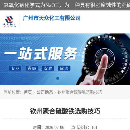
广州市天众化工有限公司
亚硝酸钠
纯碱
草酸
当前位置：
首页
>
公司动态
> 钦州聚合硫酸铁选购技巧
聚合氯化铝
焦亚硫酸钠
钦州聚合硫酸铁选购技巧
甲酸
时间：2026-07-06
点击次数：161