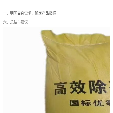
聚丙烯酰胺
一、明确自身需求，确定产品指标
磷酸氢二钠
六、总结与建议
氯酸钠
磷酸氢二钾
保险粉
过硫酸钠
尿素
聚合硫酸铁
大苏打