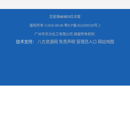
您是第
603853
位访客
版权所有 ©2026-08-06
粤ICP备2024209330号-2
广州市天众化工有限公司
保留所有权利.
技术支持：
八方资源网
免责声明
管理员入口
网站地图
广州供应聚 工业聚 低价净水剂
供应广州 深圳 柠檬酸 山东英轩柠檬酸 二水柠檬酸