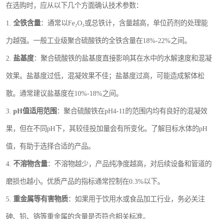
在选购时，应从以下几个方面确认技术参数：
1.
全铁含量
：通常以Fe₂O₃或总铁计，含量越高，单位药剂的处理能
力越强。一般工业级聚合硫酸铁的全铁含量在18%-22%之间。
2.
盐基度
：聚合硫酸铁的盐基度直接影响其在水中的水解速度和混凝
效果。盐基度过低，混凝效果不佳；盐基度过高，可能造成絮体松
散。通常建议盐基度在10%-18%之间。
3.
pH值适用范围
：聚合硫酸铁在pH4-11的范围内均有良好的混凝效
果，但在不同pH下，其较佳投加量会有所变化。了解目标水体的pH
值，有助于选择合适的产品。
4.
不溶物含量
：不溶物越少，产品纯净度越高，对后续设备和管道的
磨损也越小。优质产品的指标通常控制在0.3%以下。
5.
重金属等有害物质
：如果用于饮用水或食品加工行业，务必关注
砷、铅、铬等重金属的含量是否符合相关标准。