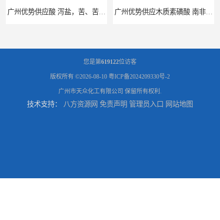
广州优势供应酸 泻盐，苦、苦盐、泻利盐 七水酸
广州优势供应木质素磺酸 南非工业木质素磺酸
您是第
619122
位访客
版权所有 ©2026-08-10
粤ICP备2024209330号-2
广州市天众化工有限公司
保留所有权利.
技术支持：
八方资源网
免责声明
管理员入口
网站地图
广州供应聚 工业聚 低价净水剂
供应广州 深圳 柠檬酸 山东英轩柠檬酸 二水柠檬酸