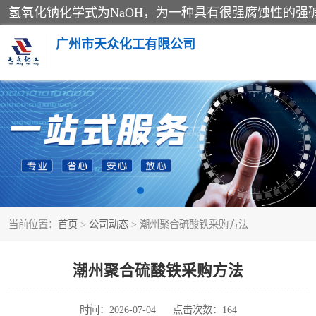
广州市天众化工有限公司
亚硝酸钠
纯碱
草酸
当前位置：
首页
>
公司动态
> 潮州聚合硫酸铁采购方法
聚合氯化铝
焦亚硫酸钠
潮州聚合硫酸铁采购方法
甲酸
时间：2026-07-04
点击次数：164