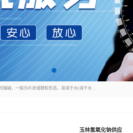
氢氧化钠化学式为NaOH，为一种具有很强腐蚀性的强碱，一般为片状或颗粒形态，易溶于水(溶于水时放热)并形成碱性溶液，另有潮解性，易吸取空气中的水蒸气(潮解)和(变质)。NaOH是化学实验室其中一种必备的化学品，亦为常见的化工品之一。纯品是无色透明的晶体。密度2.130g/cm3。熔点318.4℃。沸点1390℃。工业品含有少量的氯化和碳酸，是白色不透明的晶体。
玉林氢氧化钠供应