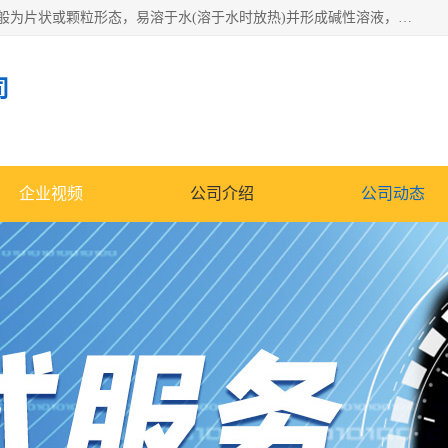
氢氧化钠化学式为NaOH，为一种具有很强腐蚀性的强碱，一般为片状或颗粒形态，易溶于水(溶于水时放热)并形成碱性溶液，另有潮解性，易吸取空气中的水蒸气(潮解)和(变质)。NaOH是化学实验室其中一种必备的化学品，亦为常见的化工品之一。纯品是无色透明的晶体。密度2.130g/cm3。熔点318.4℃。沸点1390℃。工业品含有少量的氯化和碳酸，是白色不透明的晶体。
司
企业视频
公司介绍
公司动态