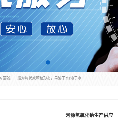
氢氧化钠化学式为NaOH，为一种具有很强腐蚀性的强碱，一般为片状或颗粒形态，易溶于水(溶于水时放热)并形成碱性溶液，另有潮解性，易吸取空气中的水蒸气(潮解)和(变质)。NaOH是化学实验室其中一种必备的化学品，亦为常见的化工品之一。纯品是无色透明的晶体。密度2.130g/cm3。熔点318.4℃。沸点1390℃。工业品含有少量的氯化和碳酸，是白色不透明的晶体。
河源氢氧化钠生产供应