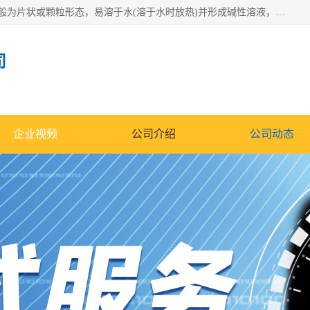
氢氧化钠化学式为NaOH，为一种具有很强腐蚀性的强碱，一般为片状或颗粒形态，易溶于水(溶于水时放热)并形成碱性溶液，另有潮解性，易吸取空气中的水蒸气(潮解)和(变质)。NaOH是化学实验室其中一种必备的化学品，亦为常见的化工品之一。纯品是无色透明的晶体。密度2.130g/cm3。熔点318.4℃。沸点1390℃。工业品含有少量的氯化和碳酸，是白色不透明的晶体。
司
企业视频
公司介绍
公司动态