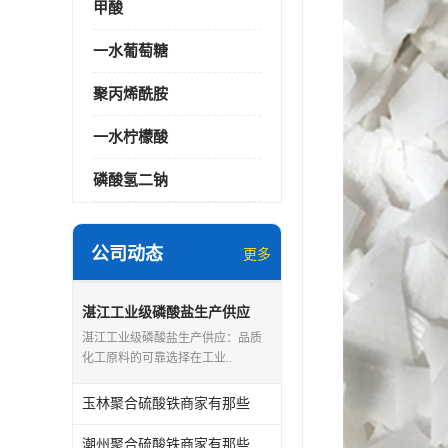
甲酸
一水葡萄糖
聚丙烯酰胺
一水柠檬酸
磷酸氢二钠
公司动态
更多
湛江工业级磷酸盐生产供应
湛江工业级磷酸盐生产供应：品质
化工原料的可靠选择在工业..
玉林聚合硫酸铁商家有那些
潮州聚合硫酸铁商家有那些