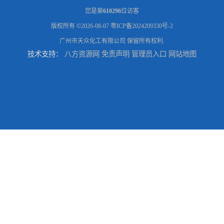
您是第
610296
位访客
版权所有 ©2026-08-07
粤ICP备2024209330号-2
广州市天众化工有限公司
保留所有权利.
技术支持：
八方资源网
免责声明
管理员入口
网站地图
优势供应广州 佛山 揭阳 消泡剂
广州优势供应 工业五水偏 偏
工业纯碱 碳酸 广州优势供应洗涤碱
广州优势供应酸 泻盐，苦、苦盐、泻利盐 七水酸