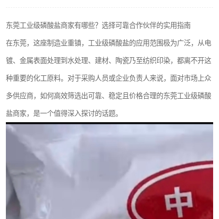
聚丙烯酰胺
东莞工业级磷酸盐商家有哪些？选择可靠合作伙伴的实用指南
磷酸氢二钠
在东莞，这座制造业重镇，工业级磷酸盐的应用范围极为广泛，从电
氯酸钠
镀、金属表面处理到水处理、建材、陶瓷乃至纺织印染，都离不开这
种重要的化工原料。对于采购人员或企业负责人来说，面对市场上众
磷酸氢二钾
多供应商，如何高效筛选出可靠、稳定且价格合理的东莞工业级磷酸
保险粉
盐商家，是一个值得深入探讨的话题。
过硫酸钠
尿素
聚合硫酸铁
大苏打