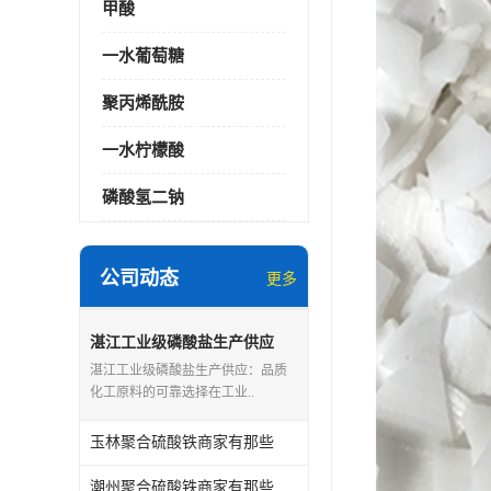
甲酸
一水葡萄糖
聚丙烯酰胺
一水柠檬酸
磷酸氢二钠
公司动态
更多
湛江工业级磷酸盐生产供应
湛江工业级磷酸盐生产供应：品质
化工原料的可靠选择在工业..
玉林聚合硫酸铁商家有那些
潮州聚合硫酸铁商家有那些