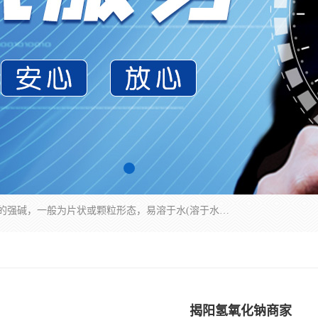
氢氧化钠化学式为NaOH，为一种具有很强腐蚀性的强碱，一般为片状或颗粒形态，易溶于水(溶于水时放热)并形成碱性溶液，另有潮解性，易吸取空气中的水蒸气(潮解)和(变质)。NaOH是化学实验室其中一种必备的化学品，亦为常见的化工品之一。纯品是无色透明的晶体。密度2.130g/cm3。熔点318.4℃。沸点1390℃。工业品含有少量的氯化和碳酸，是白色不透明的晶体。
揭阳氢氧化钠商家