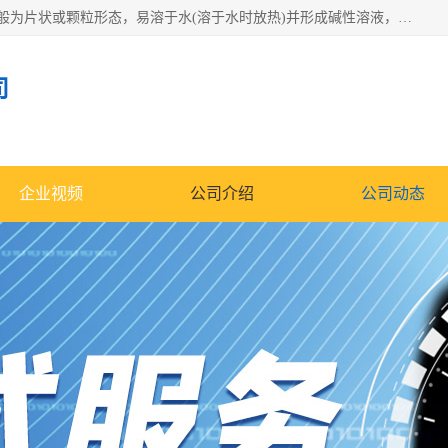
氢氧化钠化学式为NaOH，为一种具有很强腐蚀性的强碱，一般为片状或颗粒形态，易溶于水(溶于水时放热)并形成碱性溶液，另有潮解性，易吸取空气中的水蒸气(潮解)和(变质)。NaOH是化学实验室其中一种必备的化学品，亦为常见的化工品之一。纯品是无色透明的晶体。密度2.130g/cm3。熔点318.4℃。沸点1390℃。工业品含有少量的氯化和碳酸，是白色不透明的晶体。
司
企业视频
公司介绍
公司动态