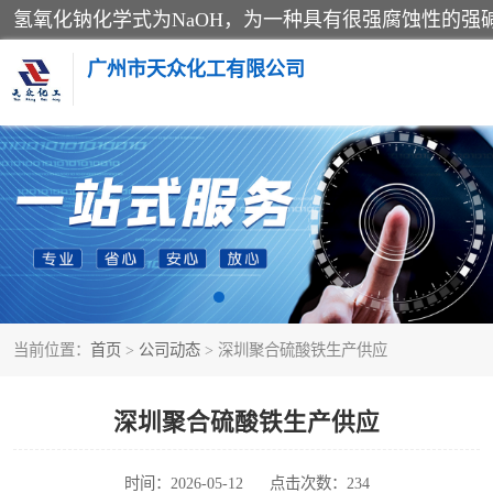
广州市天众化工有限公司
亚硝酸钠
纯碱
草酸
当前位置：
首页
>
公司动态
> 深圳聚合硫酸铁生产供应
聚合氯化铝
焦亚硫酸钠
深圳聚合硫酸铁生产供应
甲酸
时间：2026-05-12
点击次数：234