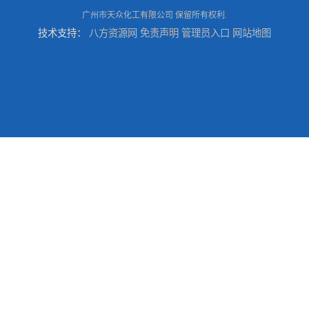
广州市天众化工有限公司
保留所有权利.
技术支持：
八方资源网
免责声明
管理员入口
网站地图
供应广州 深圳 柠檬酸 山东英轩柠檬酸 二水柠檬酸
供应碳酸 工业小苏打
供应湖北双环纯碱 碳酸 高含量纯碱
供应 广东广西 工业白糖 污水处理