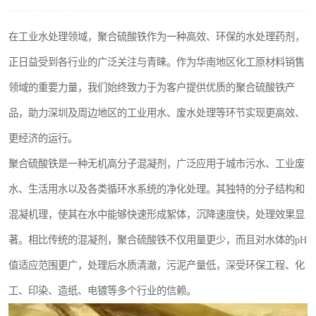
聚丙烯酰胺
在工业水处理领域，聚合硫酸铁作为一种高效、环保的水处理药剂，
磷酸氢二钠
正日益受到各行业的广泛关注与青睐。作为华南地区化工原材料销售
氯酸钠
领域的重要力量，我们始终致力于为客户提供优质的聚合硫酸铁产
品，助力深圳及周边地区的工业用水、废水处理等环节实现更高效、
磷酸氢二钾
更经济的运行。
保险粉
聚合硫酸铁是一种无机高分子混凝剂，广泛应用于城市污水、工业废
过硫酸钠
水、生活用水以及各类循环水系统的净化处理。其独特的分子结构和
混凝机理，使其在水中能够快速形成絮体，沉降速度快，处理效果显
尿素
著。相比传统的混凝剂，聚合硫酸铁不仅用量更少，而且对水体的pH
聚合硫酸铁
值适应范围更广，处理后水质清澈，污泥产量低，深受环保工程、化
大苏打
工、印染、造纸、电镀等多个行业的信赖。