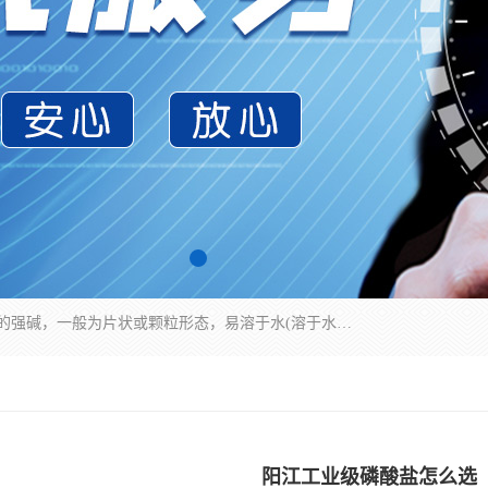
氢氧化钠化学式为NaOH，为一种具有很强腐蚀性的强碱，一般为片状或颗粒形态，易溶于水(溶于水时放热)并形成碱性溶液，另有潮解性，易吸取空气中的水蒸气(潮解)和(变质)。NaOH是化学实验室其中一种必备的化学品，亦为常见的化工品之一。纯品是无色透明的晶体。密度2.130g/cm3。熔点318.4℃。沸点1390℃。工业品含有少量的氯化和碳酸，是白色不透明的晶体。
阳江工业级磷酸盐怎么选