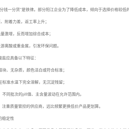
一分钱一分货”是铁律。部分阳江企业为了降低成本，倾向于选择价格较低
斑、附着力差，返工率上升；
消耗量激增，反而增加综合成本；
过量游离酸或重金属，引发环保问题。
酸盐应具备以下特征：
结块、无杂质，颜色洁白或符合标准；
在标准水温下完全溶解，无沉淀残留；
：不同批次的pH值、主含量波动在允许范围内。
、注重质量管控的供应商，远比频繁更换低价产品更划算。
的稳定性