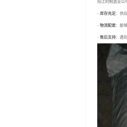
阳江的制造业以
-
库存充足
：供
-
物流配套
：能
-
售后支持
：遇