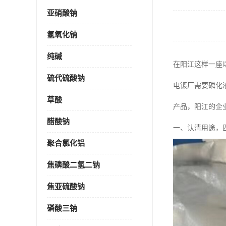
亚硝酸钠
氢氧化钠
纯碱
在阳江这样一座
硫代硫酸钠
电镀厂需要磷化
草酸
产品，阳江的企
醋酸钠
一、认清用途，
聚合氯化铝
焦磷酸二氢二钠
焦亚硫酸钠
磷酸三钠