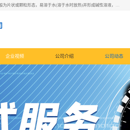
氢氧化钠化学式为NaOH，为一种具有很强腐蚀性的强碱，一般为片状或颗粒形态，易溶于水(溶于水时放热)并形成碱性溶液，另有潮解性，易吸取空气中的水蒸气(潮解)和(变质)。NaOH是化学实验室其中一种必备的化学品，亦为常见的化工品之一。纯品是无色透明的晶体。密度2.130g/cm3。熔点318.4℃。沸点1390℃。工业品含有少量的氯化和碳酸，是白色不透明的晶体。
司
企业视频
公司介绍
公司动态