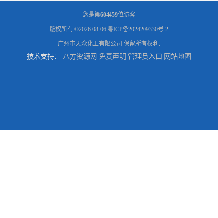
您是第
604459
位访客
版权所有 ©2026-08-06
粤ICP备2024209330号-2
广州市天众化工有限公司
保留所有权利.
技术支持：
八方资源网
免责声明
管理员入口
网站地图
供应广州 深圳 柠檬酸 山东英轩柠檬酸 二水柠檬酸
供应碳酸 工业小苏打
供应湖北双环纯碱 碳酸 高含量纯碱
供应 广东广西 工业白糖 污水处理