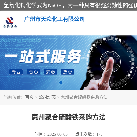
广州市天众化工有限公司
亚硝酸钠
纯碱
草酸
当前位置：
首页
>
公司动态
> 惠州聚合硫酸铁采购方法
聚合氯化铝
焦亚硫酸钠
惠州聚合硫酸铁采购方法
甲酸
时间：2026-05-05
点击次数：177