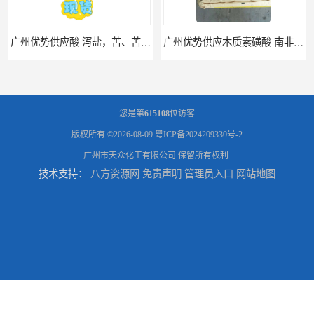
广州优势供应木质素磺酸 南非工业木质素磺酸
广州供应聚 工业聚 低价净水剂
您是第
615108
位访客
版权所有 ©2026-08-09
粤ICP备2024209330号-2
广州市天众化工有限公司
保留所有权利.
技术支持：
八方资源网
免责声明
管理员入口
网站地图
供应广州 深圳 柠檬酸 山东英轩柠檬酸 二水柠檬酸
供应碳酸 工业小苏打