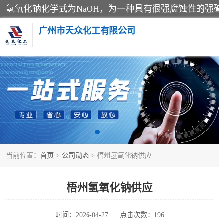
广州市天众化工有限公司
亚硝酸钠
纯碱
草酸
当前位置：
首页
>
公司动态
> 梧州氢氧化钠供应
聚合氯化铝
焦亚硫酸钠
梧州氢氧化钠供应
甲酸
时间：2026-04-27
点击次数：196