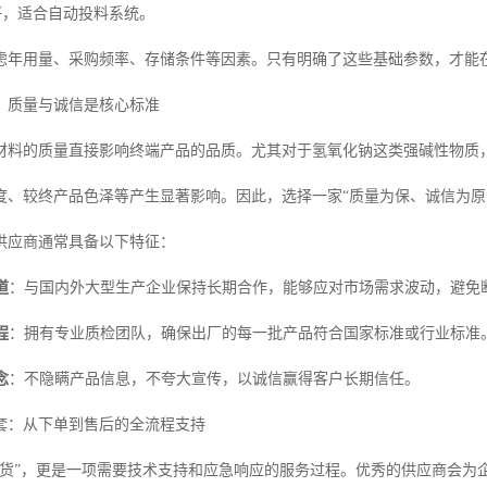
好，适合自动投料系统。
虑年用量、采购频率、存储条件等因素。只有明确了这些基础参数，才能
：质量与诚信是核心标准
材料的质量直接影响终端产品的品质。尤其对于氢氧化钠这类强碱性物质
度、较终产品色泽等产生显著影响。因此，选择一家“质量为保、诚信为原
供应商通常具备以下特征：
道
：与国内外大型生产企业保持长期合作，能够应对市场需求波动，避免
程
：拥有专业质检团队，确保出厂的每一批产品符合国家标准或行业标准
念
：不隐瞒产品信息，不夸大宣传，以诚信赢得客户长期信任。
套：从下单到售后的全流程支持
买货”，更是一项需要技术支持和应急响应的服务过程。优秀的供应商会为