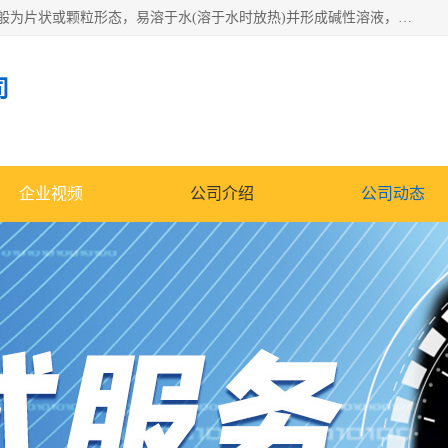
氢氧化钠化学式为NaOH，为一种具有很强腐蚀性的强碱，一般为片状或颗粒形态，易溶于水(溶于水时放热)并形成碱性溶液，另有潮解性，易吸取空气中的水蒸气(潮解)和(变质)。NaOH是化学实验室其中一种必备的化学品，亦为常见的化工品之一。纯品是无色透明的晶体。密度2.130g/cm3。熔点318.4℃。沸点1390℃。工业品含有少量的氯化和碳酸，是白色不透明的晶体。
司
企业视频
公司介绍
公司动态