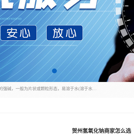
氢氧化钠化学式为NaOH，为一种具有很强腐蚀性的强碱，一般为片状或颗粒形态，易溶于水(溶于水时放热)并形成碱性溶液，另有潮解性，易吸取空气中的水蒸气(潮解)和(变质)。NaOH是化学实验室其中一种必备的化学品，亦为常见的化工品之一。纯品是无色透明的晶体。密度2.130g/cm3。熔点318.4℃。沸点1390℃。工业品含有少量的氯化和碳酸，是白色不透明的晶体。
贺州氢氧化钠商家怎么选