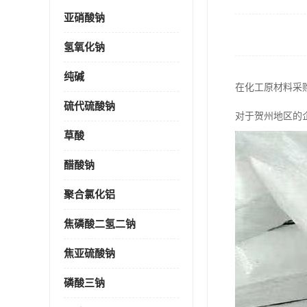
亚硝酸钠
氢氧化钠
纯碱
在化工原材料采
硫代硫酸钠
对于贺州地区的
草酸
醋酸钠
聚合氯化铝
焦磷酸二氢二钠
焦亚硫酸钠
磷酸三钠