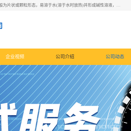
氢氧化钠化学式为NaOH，为一种具有很强腐蚀性的强碱，一般为片状或颗粒形态，易溶于水(溶于水时放热)并形成碱性溶液，另有潮解性，易吸取空气中的水蒸气(潮解)和(变质)。NaOH是化学实验室其中一种必备的化学品，亦为常见的化工品之一。纯品是无色透明的晶体。密度2.130g/cm3。熔点318.4℃。沸点1390℃。工业品含有少量的氯化和碳酸，是白色不透明的晶体。
司
企业视频
公司介绍
公司动态