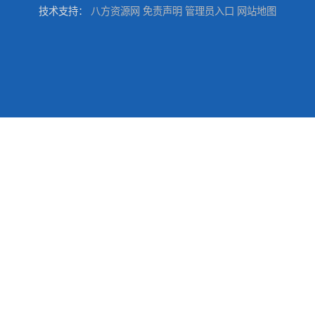
技术支持：
八方资源网
免责声明
管理员入口
网站地图
供应广州 深圳 柠檬酸 山东英轩柠檬酸 二水柠檬酸
供应碳酸 工业小苏打
供应湖北双环纯碱 碳酸 高含量纯碱
供应 广东广西 工业白糖 污水处理