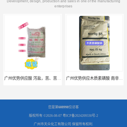
Development, design, production and sales in one of the manufacturing
enterprises
广州优势供应木质素磺酸 南非工业木质素磺酸
广州供应聚 工业聚 低价净水剂
您是第
608998
位访客
版权所有 ©2026-08-07
粤ICP备2024209330号-2
广州市天众化工有限公司
保留所有权利.