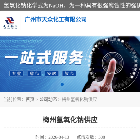
广州市天众化工有限公司
亚硝酸钠
纯碱
草酸
当前位置：
首页
>
公司动态
> 梅州氢氧化钠供应
聚合氯化铝
焦亚硫酸钠
梅州氢氧化钠供应
甲酸
时间：2026-04-13
点击次数：308