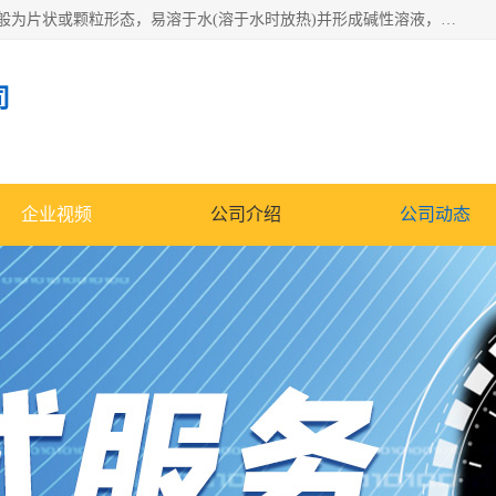
氢氧化钠化学式为NaOH，为一种具有很强腐蚀性的强碱，一般为片状或颗粒形态，易溶于水(溶于水时放热)并形成碱性溶液，另有潮解性，易吸取空气中的水蒸气(潮解)和(变质)。NaOH是化学实验室其中一种必备的化学品，亦为常见的化工品之一。纯品是无色透明的晶体。密度2.130g/cm3。熔点318.4℃。沸点1390℃。工业品含有少量的氯化和碳酸，是白色不透明的晶体。
司
企业视频
公司介绍
公司动态