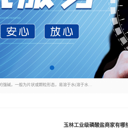
氢氧化钠化学式为NaOH，为一种具有很强腐蚀性的强碱，一般为片状或颗粒形态，易溶于水(溶于水时放热)并形成碱性溶液，另有潮解性，易吸取空气中的水蒸气(潮解)和(变质)。NaOH是化学实验室其中一种必备的化学品，亦为常见的化工品之一。纯品是无色透明的晶体。密度2.130g/cm3。熔点318.4℃。沸点1390℃。工业品含有少量的氯化和碳酸，是白色不透明的晶体。
玉林工业级磷酸盐商家有哪