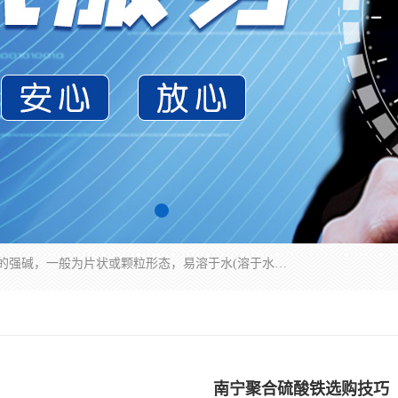
氢氧化钠化学式为NaOH，为一种具有很强腐蚀性的强碱，一般为片状或颗粒形态，易溶于水(溶于水时放热)并形成碱性溶液，另有潮解性，易吸取空气中的水蒸气(潮解)和(变质)。NaOH是化学实验室其中一种必备的化学品，亦为常见的化工品之一。纯品是无色透明的晶体。密度2.130g/cm3。熔点318.4℃。沸点1390℃。工业品含有少量的氯化和碳酸，是白色不透明的晶体。
南宁聚合硫酸铁选购技巧