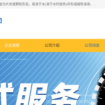
氢氧化钠化学式为NaOH，为一种具有很强腐蚀性的强碱，一般为片状或颗粒形态，易溶于水(溶于水时放热)并形成碱性溶液，另有潮解性，易吸取空气中的水蒸气(潮解)和(变质)。NaOH是化学实验室其中一种必备的化学品，亦为常见的化工品之一。纯品是无色透明的晶体。密度2.130g/cm3。熔点318.4℃。沸点1390℃。工业品含有少量的氯化和碳酸，是白色不透明的晶体。
司
企业视频
公司介绍
公司动态