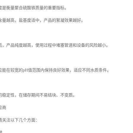
度是衡量聚合硫酸铁质量的重要指标。
含量越高，盐基度适中，产品的絮凝效果越好。
低，产品纯度越高，使用过程中堵塞管道和设备的风险越小。
应能在较宽的pH值范围内保持良好效果，适应不同水质条件。
的稳定性，在储存期间不易结块、不变质。
应商
请关注以下几个方面：
誉