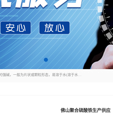
氢氧化钠化学式为NaOH，为一种具有很强腐蚀性的强碱，一般为片状或颗粒形态，易溶于水(溶于水时放热)并形成碱性溶液，另有潮解性，易吸取空气中的水蒸气(潮解)和(变质)。NaOH是化学实验室其中一种必备的化学品，亦为常见的化工品之一。纯品是无色透明的晶体。密度2.130g/cm3。熔点318.4℃。沸点1390℃。工业品含有少量的氯化和碳酸，是白色不透明的晶体。
佛山聚合硫酸铁生产供应