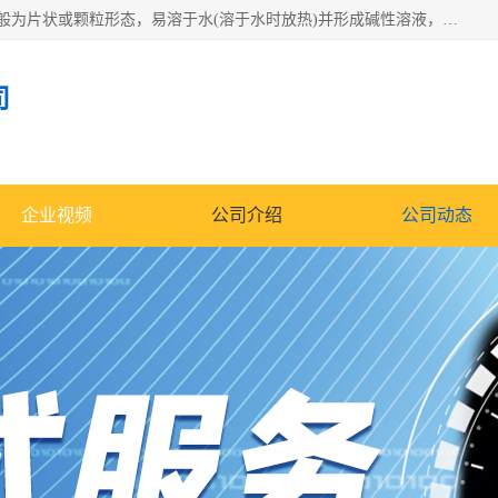
氢氧化钠化学式为NaOH，为一种具有很强腐蚀性的强碱，一般为片状或颗粒形态，易溶于水(溶于水时放热)并形成碱性溶液，另有潮解性，易吸取空气中的水蒸气(潮解)和(变质)。NaOH是化学实验室其中一种必备的化学品，亦为常见的化工品之一。纯品是无色透明的晶体。密度2.130g/cm3。熔点318.4℃。沸点1390℃。工业品含有少量的氯化和碳酸，是白色不透明的晶体。
司
企业视频
公司介绍
公司动态