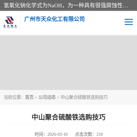
氢氧化钠化学式为NaOH，为一种具有很强腐蚀性的强碱，一般为片状或颗粒形态，易溶于水(溶于水时放热)并形成碱性溶液，另有潮解性，易吸取空气中的水蒸气(潮解)和(变质)。NaOH是化学实验室其中一种必备的化学品，亦为常见的化工品之一。纯品是无色透明的晶体。密度2.130g/cm3。熔点318.4℃。沸点1390℃。工业品含有少量的氯化和碳酸，是白色不透明的晶体。
广州市天众化工有限公司
当前位置：
首页
>
公司动态
> 中山聚合硫酸铁选购技巧
中山聚合硫酸铁选购技巧
时间：2026-03-10
点击次数：210