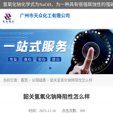
广州市天众化工有限公司
亚硝酸钠
纯碱
草酸
当前位置：
首页
>
公司动态
> 韶关氢氧化钠降阻性怎么样
聚合氯化铝
焦亚硫酸钠
韶关氢氧化钠降阻性怎么样
甲酸
时间：2025-12-16
点击次数：309