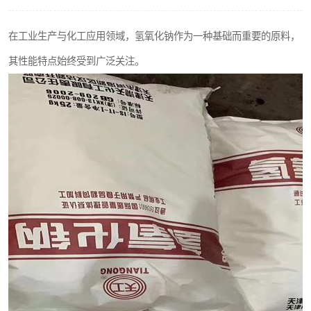
聚丙烯酰胺
在工业生产与化工应用领域，氢氧化钠作为一种基础而重要的原料，
磷酸氢二钠
其性能特点始终受到广泛关注。
氯酸钠
磷酸氢二钾
保险粉
过硫酸钠
尿素
聚合硫酸铁
大苏打