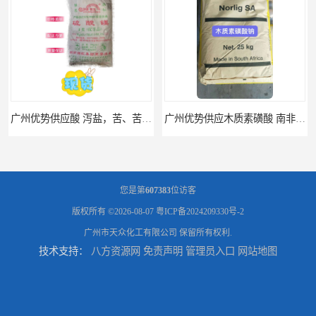
广州优势供应酸 泻盐，苦、苦盐、泻利盐 七水酸
广州优势供应木质素磺酸 南非工业木质素磺酸
您是第
607383
位访客
版权所有 ©2026-08-07
粤ICP备2024209330号-2
广州市天众化工有限公司
保留所有权利.
技术支持：
八方资源网
免责声明
管理员入口
网站地图
广州供应聚 工业聚 低价净水剂
供应广州 深圳 柠檬酸 山东英轩柠檬酸 二水柠檬酸