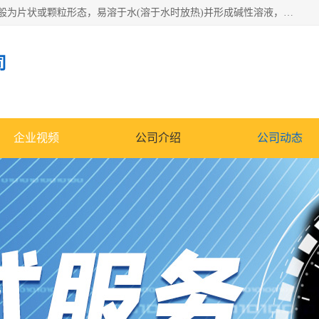
氢氧化钠化学式为NaOH，为一种具有很强腐蚀性的强碱，一般为片状或颗粒形态，易溶于水(溶于水时放热)并形成碱性溶液，另有潮解性，易吸取空气中的水蒸气(潮解)和(变质)。NaOH是化学实验室其中一种必备的化学品，亦为常见的化工品之一。纯品是无色透明的晶体。密度2.130g/cm3。熔点318.4℃。沸点1390℃。工业品含有少量的氯化和碳酸，是白色不透明的晶体。
司
企业视频
公司介绍
公司动态