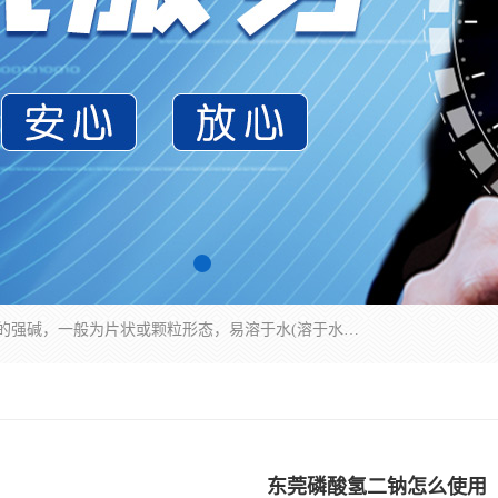
氢氧化钠化学式为NaOH，为一种具有很强腐蚀性的强碱，一般为片状或颗粒形态，易溶于水(溶于水时放热)并形成碱性溶液，另有潮解性，易吸取空气中的水蒸气(潮解)和(变质)。NaOH是化学实验室其中一种必备的化学品，亦为常见的化工品之一。纯品是无色透明的晶体。密度2.130g/cm3。熔点318.4℃。沸点1390℃。工业品含有少量的氯化和碳酸，是白色不透明的晶体。
东莞磷酸氢二钠怎么使用