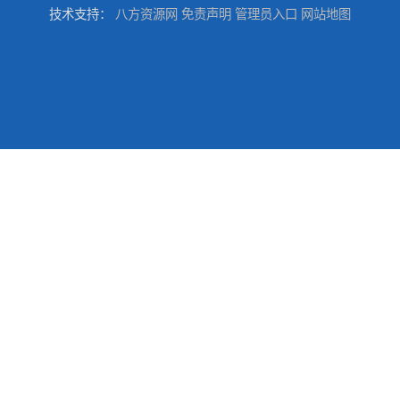
技术支持：
八方资源网
免责声明
管理员入口
网站地图
供应碳酸 工业小苏打
供应湖北双环纯碱 碳酸 高含量纯碱
供应 广东广西 工业白糖 污水处理
优势供应广州 佛山 揭阳 消泡剂