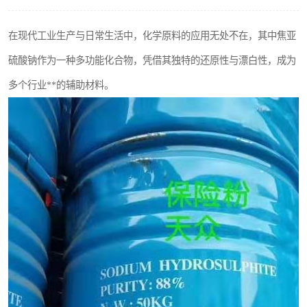
聚丙烯酰胺
在现代工业生产与日常生活中，化学原料的应用无处不在，其中焦亚
磷酸氢二钠
硫酸钠作为一种多功能化合物，凭借其独特的还原性与漂白性，成为
氯酸钠
多个行业**的辅助材料。
磷酸氢二钾
保险粉
过硫酸钠
尿素
聚合硫酸铁
大苏打