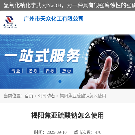
广州市天众化工有限公司
亚硝酸钠
纯碱
草酸
当前位置：
首页
>
公司动态
> 揭阳焦亚硫酸钠怎么使用
聚合氯化铝
焦亚硫酸钠
揭阳焦亚硫酸钠怎么使用
甲酸
时间：2025-09-10
点击次数：476