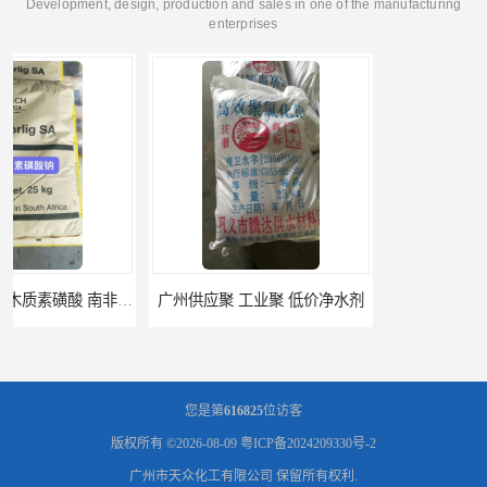
Development, design, production and sales in one of the manufacturing
enterprises
广州供应聚 工业聚 低价净水剂
供应广州 深圳 柠檬酸 山东英轩柠檬酸 二水柠檬酸
您是第
616825
位访客
版权所有 ©2026-08-09
粤ICP备2024209330号-2
广州市天众化工有限公司
保留所有权利.