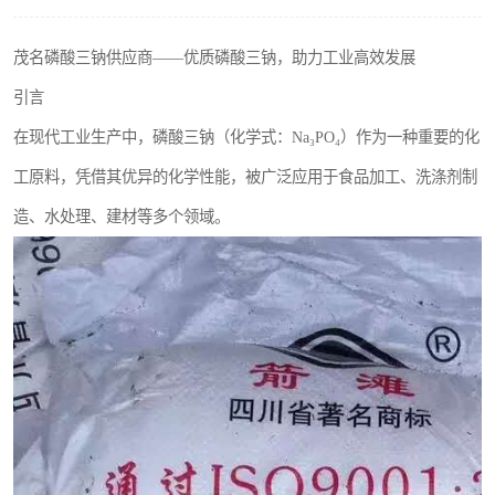
聚丙烯酰胺
茂名磷酸三钠供应商——优质磷酸三钠，助力工业高效发展
磷酸氢二钠
引言
氯酸钠
在现代工业生产中，磷酸三钠（化学式：Na₃PO₄）作为一种重要的化
工原料，凭借其优异的化学性能，被广泛应用于食品加工、洗涤剂制
磷酸氢二钾
造、水处理、建材等多个领域。
保险粉
过硫酸钠
尿素
聚合硫酸铁
大苏打