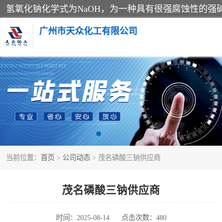
广州市天众化工有限公司
亚硝酸钠
纯碱
草酸
当前位置：
首页
>
公司动态
> 茂名磷酸三钠供应商
聚合氯化铝
焦亚硫酸钠
茂名磷酸三钠供应商
甲酸
时间：2025-08-14
点击次数：480