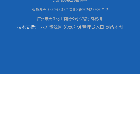
您是第
609276
位访客
版权所有 ©2026-08-07
粤ICP备2024209330号-2
广州市天众化工有限公司
保留所有权利.
技术支持：
八方资源网
免责声明
管理员入口
网站地图
优势供应广州 佛山 揭阳 消泡剂
广州优势供应 工业五水偏 偏
工业纯碱 碳酸 广州优势供应洗涤碱
广州优势供应酸 泻盐，苦、苦盐、泻利盐 七水酸