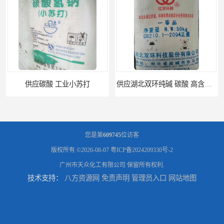
供应湖北双环纯碱 碳酸 高含量纯碱
供应 广东广西 工业白糖 污水处理
您是第
609745
位访客
版权所有 ©2026-08-07
粤ICP备2024209330号-2
广州市天众化工有限公司
保留所有权利.
技术支持：
八方资源网
免责声明
管理员入口
网站地图
优势供应广州 佛山 揭阳 消泡剂
广州优势供应 工业五水偏 偏