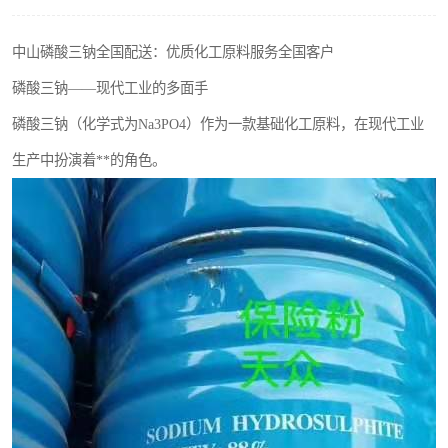
聚丙烯酰胺
中山磷酸三钠全国配送：优质化工原料服务全国客户
磷酸氢二钠
磷酸三钠——现代工业的多面手
氯酸钠
磷酸三钠（化学式为Na3PO4）作为一款基础化工原料，在现代工业
生产中扮演着**的角色。
磷酸氢二钾
保险粉
过硫酸钠
尿素
聚合硫酸铁
大苏打