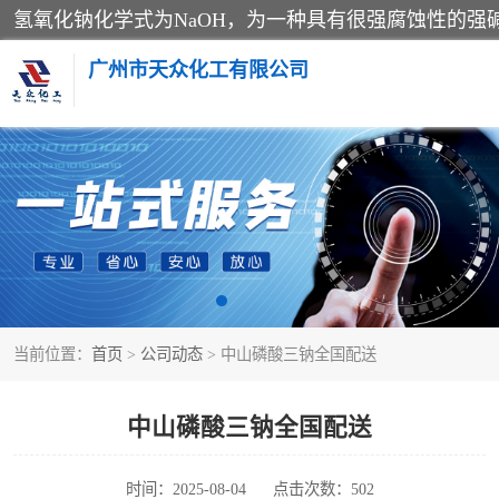
广州市天众化工有限公司
亚硝酸钠
纯碱
草酸
当前位置：
首页
>
公司动态
> 中山磷酸三钠全国配送
聚合氯化铝
焦亚硫酸钠
中山磷酸三钠全国配送
甲酸
时间：2025-08-04
点击次数：502