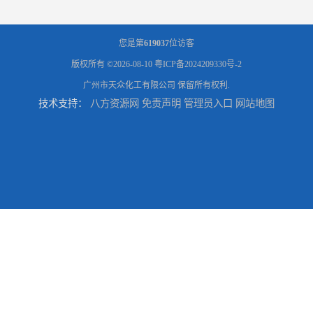
您是第
619037
位访客
版权所有 ©2026-08-10
粤ICP备2024209330号-2
广州市天众化工有限公司
保留所有权利.
技术支持：
八方资源网
免责声明
管理员入口
网站地图
供应广州 深圳 柠檬酸 山东英轩柠檬酸 二水柠檬酸
供应碳酸 工业小苏打