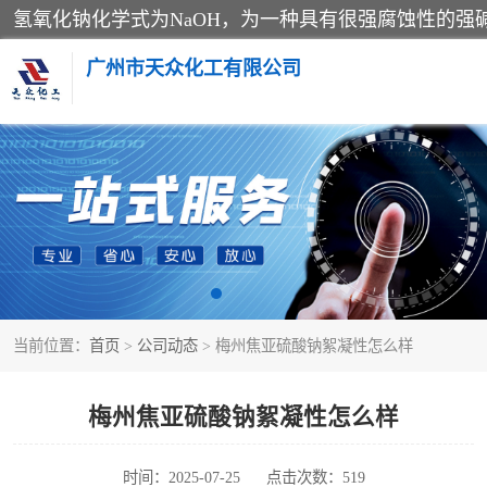
广州市天众化工有限公司
亚硝酸钠
纯碱
草酸
当前位置：
首页
>
公司动态
> 梅州焦亚硫酸钠絮凝性怎么样
聚合氯化铝
焦亚硫酸钠
梅州焦亚硫酸钠絮凝性怎么样
甲酸
时间：2025-07-25
点击次数：519