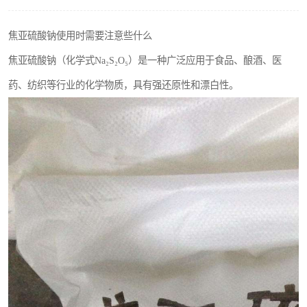
聚丙烯酰胺
焦亚硫酸钠使用时需要注意些什么
磷酸氢二钠
焦亚硫酸钠（化学式Na₂S₂O₅）是一种广泛应用于食品、酿酒、医
氯酸钠
药、纺织等行业的化学物质，具有强还原性和漂白性。
磷酸氢二钾
保险粉
过硫酸钠
尿素
聚合硫酸铁
大苏打