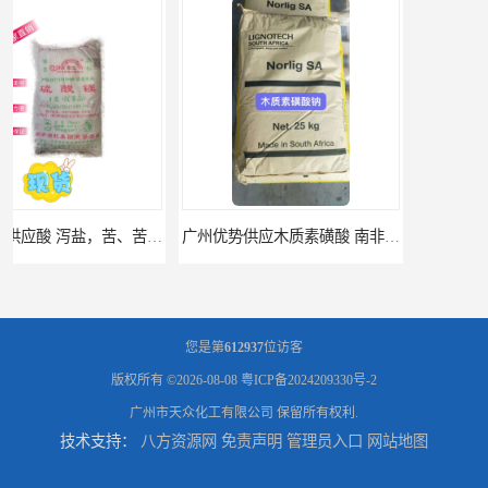
广州优势供应木质素磺酸 南非工业木质素磺酸
广州供应聚 工业聚 低价净水剂
您是第
612937
位访客
版权所有 ©2026-08-08
粤ICP备2024209330号-2
广州市天众化工有限公司
保留所有权利.
技术支持：
八方资源网
免责声明
管理员入口
网站地图