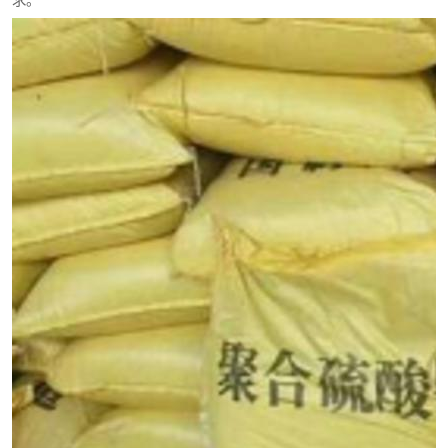
求。
元明粉