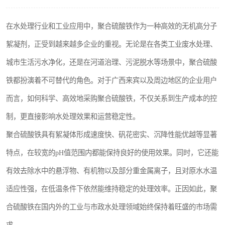
聚丙烯酰胺
在水处理行业和工业应用中，聚合硫酸铁作为一种高效的无机高分子
磷酸氢二钠
絮凝剂，正受到越来越多企业的重视。无论是在各类工业废水处理、
氯酸钠
城市生活污水净化，还是在河道治理、污泥脱水等场景中，聚合硫酸
铁都扮演着不可替代的角色。对于广西来宾以及周边地区的企业用户
磷酸氢二钾
而言，如何科学、高效地采购聚合硫酸铁，不仅关系到生产成本的控
保险粉
制，更直接影响水处理效果和运营稳定性。
过硫酸钠
聚合硫酸铁具有絮凝体形成速度快、矾花密实、沉降性能优越等显著
特点，在较宽的pH值范围内都能保持良好的使用效果。同时，它还能
尿素
有效去除水中的悬浮物、有机物以及部分重金属离子，且对原水水温
聚合硫酸铁
适应性强，在低温条件下依然能维持稳定的处理效率。正因如此，聚
大苏打
合硫酸铁在国内外的工业与市政水处理领域始终保持着旺盛的市场需