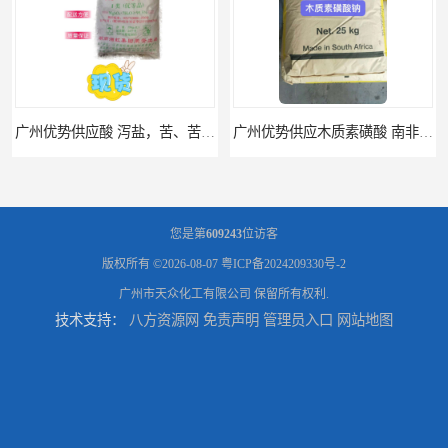
广州优势供应木质素磺酸 南非工业木质素磺酸
广州供应聚 工业聚 低价净水剂
您是第
609243
位访客
版权所有 ©2026-08-07
粤ICP备2024209330号-2
广州市天众化工有限公司
保留所有权利.
技术支持：
八方资源网
免责声明
管理员入口
网站地图
供应广州 深圳 柠檬酸 山东英轩柠檬酸 二水柠檬酸
供应碳酸 工业小苏打