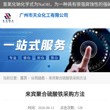
广州市天众化工有限公司
亚硝酸钠
纯碱
草酸
当前位置：
首页
>
公司动态
> 来宾聚合硫酸铁采购方法
聚合氯化铝
焦亚硫酸钠
来宾聚合硫酸铁采购方法
甲酸
时间：2026-06-11
点击次数：128