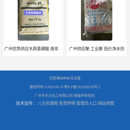
广州供应聚 工业聚 低价净水剂
供应广州 深圳 柠檬酸 山东英轩柠檬酸 二水柠檬酸
您是第
619761
位访客
版权所有 ©2026-08-10
粤ICP备2024209330号-2
广州市天众化工有限公司
保留所有权利.
技术支持：
八方资源网
免责声明
管理员入口
网站地图
供应碳酸 工业小苏打
供应湖北双环纯碱 碳酸 高含量纯碱