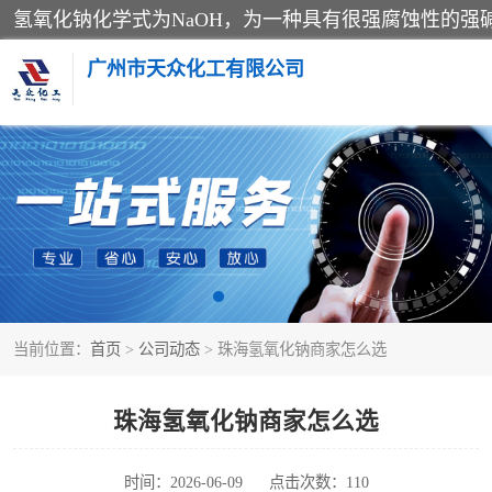
广州市天众化工有限公司
亚硝酸钠
纯碱
草酸
当前位置：
首页
>
公司动态
> 珠海氢氧化钠商家怎么选
聚合氯化铝
焦亚硫酸钠
珠海氢氧化钠商家怎么选
甲酸
时间：2026-06-09
点击次数：110