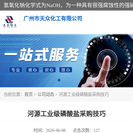
广州市天众化工有限公司
亚硝酸钠
纯碱
草酸
当前位置：
首页
>
公司动态
> 河源工业级磷酸盐采购技巧
聚合氯化铝
焦亚硫酸钠
河源工业级磷酸盐采购技巧
甲酸
时间：2026-06-08
点击次数：127