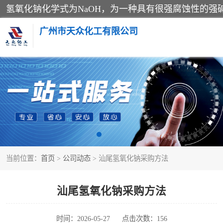
广州市天众化工有限公司
亚硝酸钠
纯碱
草酸
当前位置：
首页
>
公司动态
> 汕尾氢氧化钠采购方法
聚合氯化铝
焦亚硫酸钠
汕尾氢氧化钠采购方法
甲酸
时间：2026-05-27
点击次数：156