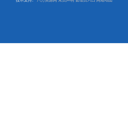
技术支持：
八方资源网
免责声明
管理员入口
网站地图
优势供应广州 佛山 揭阳 消泡剂
广州优势供应 工业五水偏 偏
工业纯碱 碳酸 广州优势供应洗涤碱
广州优势供应酸 泻盐，苦、苦盐、泻利盐 七水酸