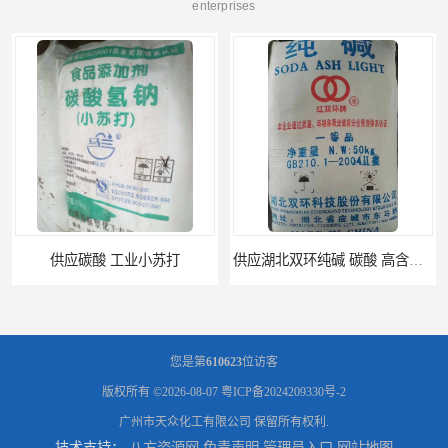
enterprises
供应湖北双环纯碱 碳酸 高含量纯碱
供应 广东广西 工业白糖 污水处理
您是第
610623
位访客
版权所有 ©2026-08-07
粤ICP备2024209330号-2
广州市天众化工有限公司
保留所有权利.