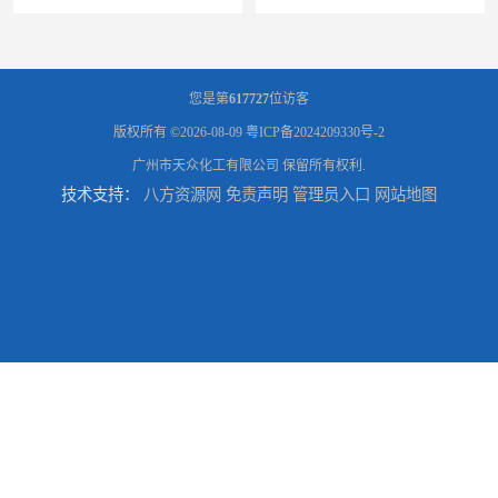
您是第
617727
位访客
版权所有 ©2026-08-09
粤ICP备2024209330号-2
广州市天众化工有限公司
保留所有权利.
技术支持：
八方资源网
免责声明
管理员入口
网站地图
供应广州 深圳 柠檬酸 山东英轩柠檬酸 二水柠檬酸
供应碳酸 工业小苏打