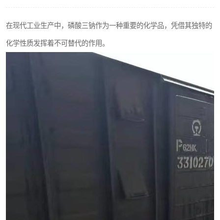
聚丙烯酰胺
在现代工业生产中，磷酸三钠作为一种重要的化学品，凭借其独特的
磷酸氢二钠
化学性质发挥着不可替代的作用。
氯酸钠
磷酸氢二钾
保险粉
过硫酸钠
尿素
聚合硫酸铁
大苏打