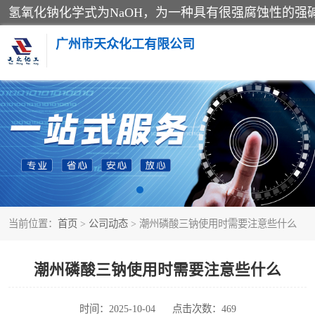
广州市天众化工有限公司
亚硝酸钠
纯碱
草酸
当前位置：
首页
>
公司动态
> 潮州磷酸三钠使用时需要注意些什么
聚合氯化铝
焦亚硫酸钠
潮州磷酸三钠使用时需要注意些什么
甲酸
时间：2025-10-04
点击次数：469